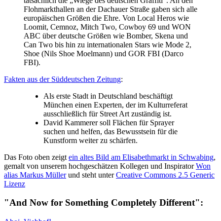
tatsächlich die „Wiege des deutschen Graffiti“. An den
Flohmarkthallen an der Dachauer Straße gaben sich alle
europäischen Größen die Ehre. Von Local Heros wie
Loomit, Cemnoz, Mitch Two, Cowboy 69 und WON
ABC über deutsche Größen wie Bomber, Skena und
Can Two bis hin zu internationalen Stars wie Mode 2,
Shoe (Nils Shoe Moelmann) und GOR FBI (Darco
FBI).
Fakten aus der Süddeutschen Zeitung
:
Als erste Stadt in Deutschland beschäftigt
München einen Experten, der im Kulturreferat
ausschließlich für Street Art zuständig ist.
David Kammerer soll Flächen für Sprayer
suchen und helfen, das Bewusstsein für die
Kunstform weiter zu schärfen.
Das Foto oben zeigt
ein altes Bild am Elisabethmarkt in Schwabing
,
gemalt von unserem hochgeschätzen Kollegen und Inspirator
Won
alias Markus Müller
und steht unter
Creative Commons 2.5 Generic
Lizenz
"And Now for Something Completely Different":