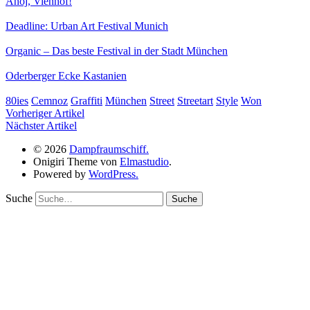
Ahoj, Viehhof!
Deadline: Urban Art Festival Munich
Organic – Das beste Festival in der Stadt München
Oderberger Ecke Kastanien
80ies
Cemnoz
Graffiti
München
Street
Streetart
Style
Won
Vorheriger Artikel
Nächster Artikel
© 2026
Dampfraumschiff.
Onigiri Theme von
Elmastudio
.
Powered by
WordPress.
Suche