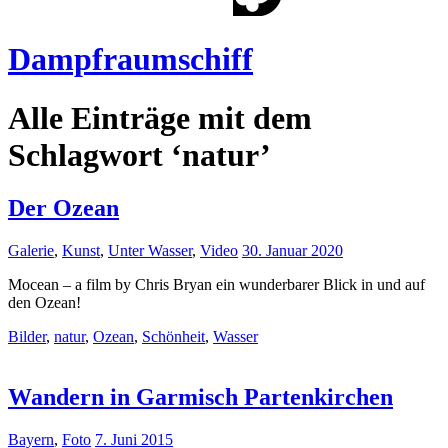
Dampfraumschiff
Alle Einträge mit dem
Schlagwort ‘
natur
’
Der Ozean
Galerie
,
Kunst
,
Unter Wasser
,
Video
30. Januar 2020
Mocean – a film by Chris Bryan ein wunderbarer Blick in und auf
den Ozean!
Bilder
,
natur
,
Ozean
,
Schönheit
,
Wasser
Wandern in Garmisch Partenkirchen
Bayern
,
Foto
7. Juni 2015