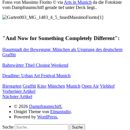
Fotos von Massimo Fiorito © via
Arts in Munich
da die Fotokiste
vom Dampfraumschiff gerade tief unter Deck liegt..
"And Now for Something Completely Different":
Hauptstadt der Bewegung: München als Ursprung des deutschem
Graffiti
Bahnwärter Thiel Closing Weekend
Deadline: Urban Art Festival Munich
Biergarten
Graffiti
Kino
München
Munich
Open Air
Viehhof
Vorheriger Artikel
Nächster Artikel
© 2026
Dampfraumschiff.
Onigiri Theme von
Elmastudio
.
Powered by
WordPress.
Suche